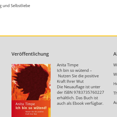
 und Selbstliebe
Veröffentlichung
A
Anita Timpe
W
Ich bin so wütend –
W
Nutzen Sie die positive
Kraft Ihrer Wut
H
Die Neuauflage ist unter
der ISBN
9783735760227
T
erhältlich. Das Buch ist
A
auch als Ebook verfügbar.