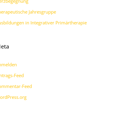
erzbegegnung
herapeutische Jahresgruppe
usbildungen in Integrativer Primärtherapie
eta
nmelden
intrags-Feed
ommentar-Feed
ordPress.org