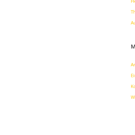
H
T
A
M
A
E
K
W