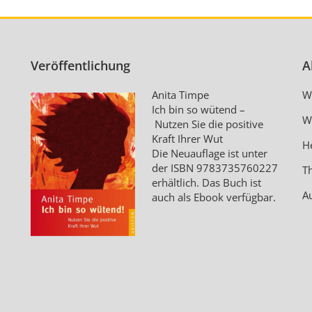
Veröffentlichung
A
Anita Timpe
W
Ich bin so wütend –
W
Nutzen Sie die positive
Kraft Ihrer Wut
H
Die Neuauflage ist unter
der ISBN
9783735760227
T
erhältlich. Das Buch ist
A
auch als Ebook verfügbar.