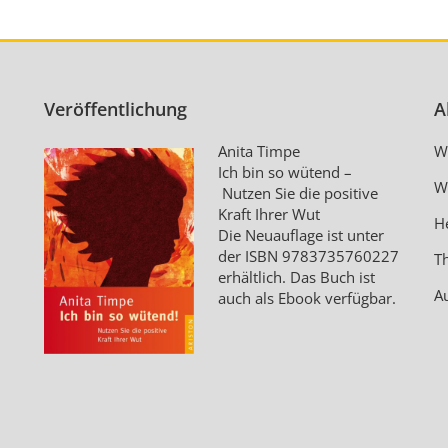
Veröffentlichung
A
Anita Timpe
W
Ich bin so wütend –
W
Nutzen Sie die positive
Kraft Ihrer Wut
H
Die Neuauflage ist unter
der ISBN
9783735760227
T
erhältlich. Das Buch ist
A
auch als Ebook verfügbar.