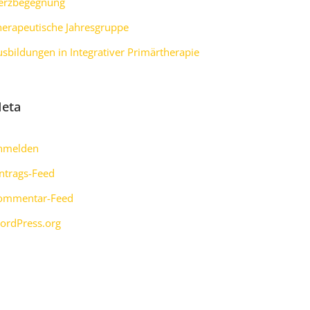
erzbegegnung
herapeutische Jahresgruppe
usbildungen in Integrativer Primärtherapie
eta
nmelden
intrags-Feed
ommentar-Feed
ordPress.org