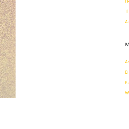
H
T
A
M
A
E
K
W